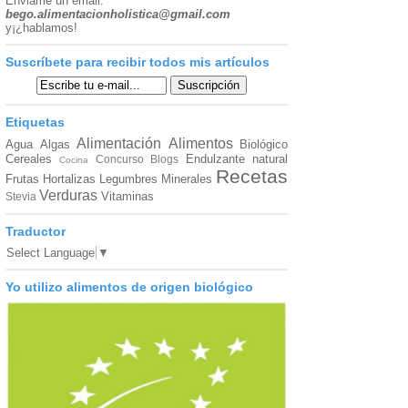
Enviame un email:
bego.alimentacionholistica@gmail.com
y¡¿hablamos!
Suscríbete para recibir todos mis artículos
Etiquetas
Alimentación
Alimentos
Agua
Algas
Biológico
Cereales
Endulzante natural
Concurso Blogs
Cocina
Recetas
Frutas
Hortalizas
Legumbres
Minerales
Verduras
Vitaminas
Stevia
Traductor
Select Language
▼
Yo utilizo alimentos de origen biológico