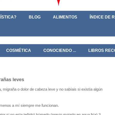
ÍSTICA?
BLOG
ALIMENTOS
ÍNDICE DE 
COSMÉTICA
CONOCIENDO ...
LIBROS RE
añas leves
 migraña o dolor de cabeza leve y no sabíais si existía algún
o menos a mí siempre me funcionan.
or si no esta teñido) húmedo (previo mojarlo en agua fría) 3