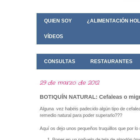
QUIEN SOY
¿ALIMENTACIÓN HOL
VÍDEOS
CONSULTAS
RESTAURANTES
29 de marzo de 2012
BOTIQUÍN NATURAL: Cefaleas o migr
Alguna vez habéis padecido algún tipo de cefalea,
remedio natural para poder superarlo???
Aquí os dejo unos pequeños truquillos que por l
Poner en un pañuelo de tela de algodón (mej