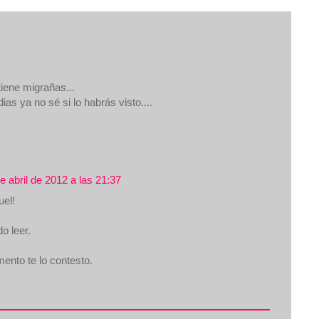
iene migrañas...
ias ya no sé si lo habrás visto....
e abril de 2012 a las 21:37
uel!
o leer.
ento te lo contesto.