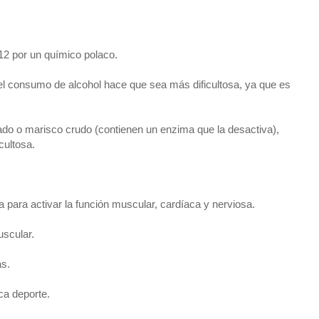
912 por un químico polaco.
y el consumo de alcohol hace que sea más dificultosa, ya que es
do o marisco crudo (contienen un enzima que la desactiva),
cultosa.
 para activar la función muscular, cardíaca y nerviosa.
uscular.
as.
ca deporte.