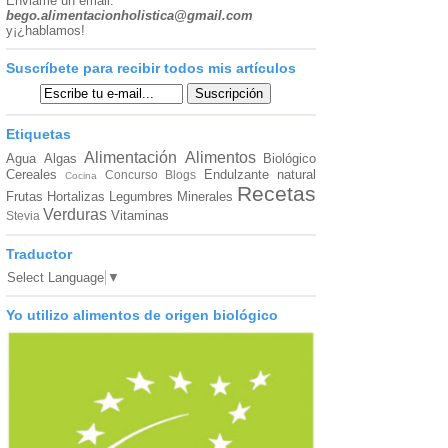
Enviame un email:
bego.alimentacionholistica@gmail.com
y¡¿hablamos!
Suscríbete para recibir todos mis artículos
Etiquetas
Alimentación
Alimentos
Agua
Algas
Biológico
Cereales
Endulzante natural
Concurso Blogs
Cocina
Recetas
Frutas
Hortalizas
Legumbres
Minerales
Verduras
Vitaminas
Stevia
Traductor
Select Language
▼
Yo utilizo alimentos de origen biológico