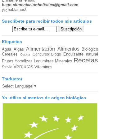
Enviame un email:
bego.alimentacionholistica@gmail.com
y¡¿hablamos!
Suscríbete para recibir todos mis artículos
Etiquetas
Alimentación
Alimentos
Agua
Algas
Biológico
Cereales
Endulzante natural
Concurso Blogs
Cocina
Recetas
Frutas
Hortalizas
Legumbres
Minerales
Verduras
Vitaminas
Stevia
Traductor
Select Language
▼
Yo utilizo alimentos de origen biológico