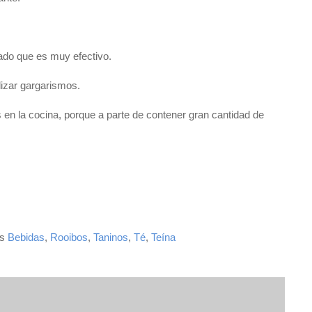
ado que es muy efectivo.
realizar gargarismos.
os en la cocina, porque a parte de contener gran cantidad de
as
Bebidas
,
Rooibos
,
Taninos
,
Té
,
Teína